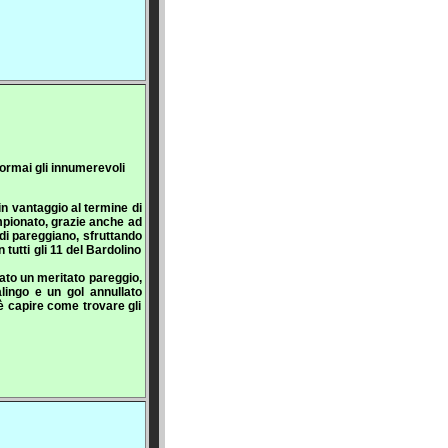
 ormai gli innumerevoli
in vantaggio al termine di
mpionato, grazie anche ad
rdi pareggiano, sfruttando
 tutti gli 11 del Bardolino
tato un meritato pareggio,
alingo e un gol annullato
 è capire come trovare gli