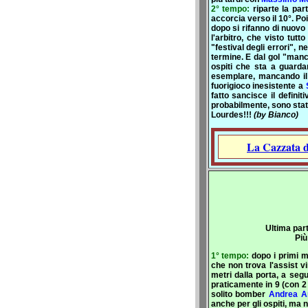
2° tempo:
riparte la part
accorcia verso il 10°. Po
dopo si rifanno di nuovo
l'arbitro, che visto tu
"festival degli errori", 
termine. E dal gol "manca
ospiti che sta a guarda
esemplare, mancando il 5
fuorigioco inesistente a
fatto sancisce il definit
probabilmente, sono stati
Lourdes!!!
(by Bianco)
La Cazzata d
Ultima part
Più
1° tempo:
dopo i primi m
che non trova l'assist v
metri dalla porta, a segu
praticamente in 9 (con 2
solito bomber
Andrea A
anche per gli ospiti, ma nu