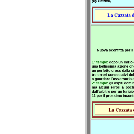
(by Bianco)
La Cazzata d
Nuova sconfitta per il
1° tempo:
dopo un inizio 
una bellissima azione ch
un perfetto cross dalla si
tre errori consecutivi del
a guardare l'avversario c
2° tempo:
gli ospiti domi
ma alcuni errori a pochi
dall'arbitro per un furig
11 per il prossimo incont
La Cazzata d