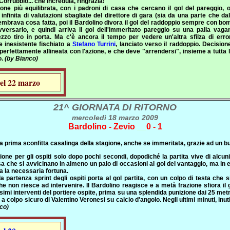
Corrubbio... che incredula, ringrazia!
ne più equilibrata, con i padroni di casa che cercano il gol del pareggio, o
infinita di valutazioni sbagliate del direttore di gara (sia da una parte che dall
mbrava cosa fatta, poi il Bardolino divora il gol del raddoppio sempre con b
vversario, e quindi arriva il gol dell'immeritato pareggio su una palla vagant
zo tiro in porta. Ma c'è ancora il tempo per vedere un'altra sfilza di errori 
 inesistente fischiato a
Stefano Turrini
, lanciato verso il raddoppio. Decision
 perfettamente allineata con l'azione, e che deve "arrendersi", insieme a tutta 
o.
(by Bianco)
el 22 marzo
21^ GIORNATA DI RITORNO
mercoledì 18 marzo 2009
Bardolino - Zevio
__
0 - 1
a prima sconfitta casalinga della stagione, anche se immeritata, grazie ad un b
one per gli ospiti solo dopo pochi secondi, dopodiché la partita vive di alcun
asa che si avvicinano in almeno un paio di occasioni al gol del vantaggio, ma i
 la necessaria fortuna.
 partenza sprint degli ospiti porta al gol partita, con un colpo di testa che si i
 non riesce ad intervenire. Il Bardolino reagisce e a metà frazione sfiora il 
ssimi interventi del portiere ospite, prima su una splendida punizione dai 25 metri
 a colpo sicuro di Valentino Veronesi su calcio d'angolo. Negli ultimi minuti, inu
co)