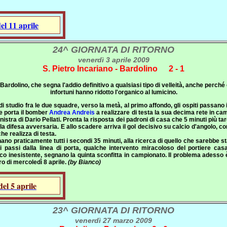
el 11 aprile
24^ GIORNATA DI RITORNO
venerdì 3 aprile 2009
S. Pietro Incariano - Bardolino
__
2 - 1
 Bardolino, che segna l'addio definitivo a qualsiasi tipo di velleità, anche perché
infortuni hanno ridotto l'organico al lumicino.
di studio fra le due squadre, verso la metà, al primo affondo, gli ospiti passano 
e porta il bomber
Andrea Andreis
a realizzare di testa la sua decima rete in ca
nistra di Dario Pellati.
Pronta la risposta dei padroni di casa che 5 minuti più ta
la difesa avversaria. E allo scadere arriva il gol decisivo su calcio d'angolo, con
he realizza di testa.
nano praticamente tutti i secondi 35 minuti, alla ricerca di quello che sarebbe s
 passi dalla linea di porta, qualche intervento miracoloso del portiere cas
ioco inesistente, segnano la quinta sconfitta in campionato. Il problema adesso
ro di mercoledì 8 aprile.
(by Bianco)
el 5 aprile
23^ GIORNATA DI RITORNO
venerdì 27 marzo 2009