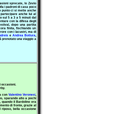
casioni sprecate, lo Zevio
 Ma i padroni di casa poco
o punto ci si mette anche
partecipare anche lui al
o sul 5 a 3 a 5 minuti dal
entare con la difesa degli
estival, dopo una partita
ora finita, fischiando un
rore con i lacustri, ma di
dreis
e
Andrea Bottura
,
ià prenotato una viaggio a
i occasioni.
rby.
ia con
Valentino Veronesi
,
gio, sparando alto a pochi
, quando il Bardolino era
ento di fronte, grazie al
l riposo, bella occasione